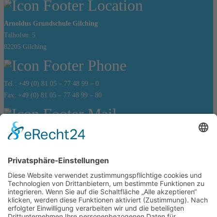
Arnoldus Grundschule Gilching
Talhofstr. 5
82205 Gilching
Tel.: +49 (0) 81 05 – 77 48 99 – 0
Fax: +49 (0) 81 05 – 77 48 99 – 80
sekretariat@arnoldus-grundschule.de
Bürozeiten:
Montag bis Freitag von
07:30 Uhr – 11.30 Uhr