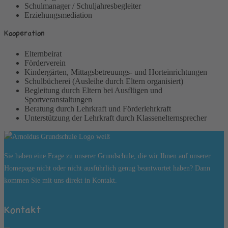
Schulmanager / Schuljahresbegleiter
Erziehungsmediation
Kooperation
Elternbeirat
Förderverein
Kindergärten, Mittagsbetreuungs- und Horteinrichtungen
Schulbücherei (Ausleihe durch Eltern organisiert)
Begleitung durch Eltern bei Ausflügen und
Sportveranstaltungen
Beratung durch Lehrkraft und Förderlehrkraft
Unterstützung der Lehrkraft durch Klassenelternsprecher
Sie haben eine Frage zu unserer Grundschule, die wir Ihnen auf unserer
Homepage nicht oder nicht ausführlich genug beantwortet haben? Dann
kommen Sie mit uns direkt in Kontakt.
Kontakt