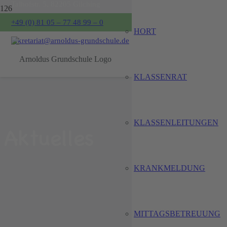
Talhofstr. 5, 82205 Gilching
+49 (0) 81 05 – 77 48 99 – 0
HORT
sekretariat@arnoldus-grundschule.de
KLASSENRAT
KLASSENLEITUNGEN
Aktuelles
KRANKMELDUNG
MITTAGSBETREUUNG