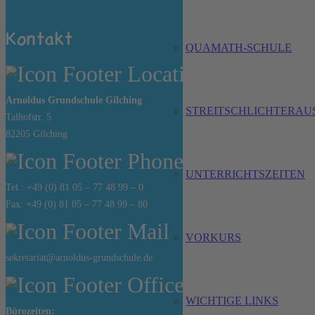
Kontakt
QUAMATH-SCHULE
Arnoldus Grundschule Gilching
STREITSCHLICHTERAU
Talhofstr. 5
82205 Gilching
UNTERRICHTSZEITEN
Tel.: +49 (0) 81 05 – 77 48 99 – 0
Fax: +49 (0) 81 05 – 77 48 99 – 80
VORKURS
sekretariat@arnoldus-grundschule.de
WICHTIGE LINKS
Bürozeiten: