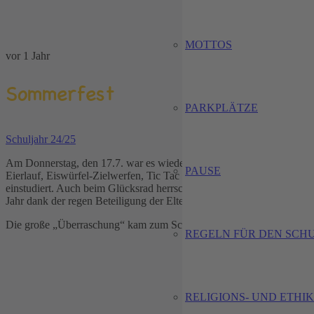
MOTTOS
vor 1 Jahr
Sommerfest
PARKPLÄTZE
Schuljahr 24/25
Am Donnerstag, den 17.7. war es wieder soweit: das große Sommerfest 
PAUSE
Eierlauf, Eiswürfel-Zielwerfen, Tic Tac Toe, Gummitwist und viele 
einstudiert. Auch beim Glücksrad herrschte großer Andrang! Erfrische
Jahr dank der regen Beteiligung der Eltern gesorgt: Ein riesiges Kuc
Die große „Überraschung“ kam zum Schluss: Die Freiwillige Feuerwehr
REGELN FÜR DEN SCH
RELIGIONS- UND ETHI