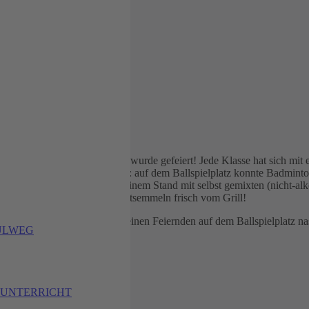
der Arnoldus-Grundschule wurde gefeiert! Jede Klasse hat sich mit ein
mehr. Auch sportlich ging es zu: auf dem Ballspielplatz konnte Badmi
n konnten sich die Gäste an einem Stand mit selbst gemixten (nicht-alk
henbuffet und leckere Bratwurstsemmeln frisch vom Grill!
 spritzte die großen und kleinen Feiernden auf dem Ballspielplatz na
ULWEG
KUNTERRICHT