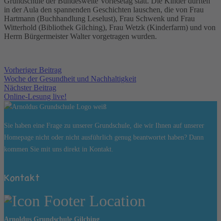
Grundschule der Bundesweite Vorlesetag statt. Die Kinder durften
in der Aula den spannenden Geschichten lauschen, die von Frau
Hartmann (Buchhandlung Leselust), Frau Schwenk und Frau
Witterhold (Bibliothek Gilching), Frau Wetzk (Kinderfarm) und von
Herrn Bürgermeister Walter vorgetragen wurden.
Vorheriger Beitrag
Woche der Gesundheit und Nachhaltigkeit
Nächster Beitrag
Online-Lesung live!
Sie haben eine Frage zu unserer Grundschule, die wir Ihnen auf unserer
Homepage nicht oder nicht ausführlich genug beantwortet haben? Dann
kommen Sie mit uns direkt in Kontakt.
Kontakt
Arnoldus Grundschule Gilching