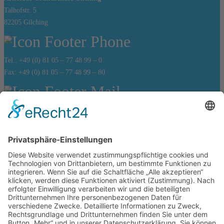
Talhofstr. 5
82205 Gilching
Tel.: +49 (0) 81 05 – 77 48 99 – 0
Fax: +49 (0) 81 05 – 77 48 99 – 80
sekretariat@arnoldus-grundschule.de
Bürozeiten:
Montag bis Freitag von
07:30 Uhr – 11.30 Uhr
Weiteres
Impressum